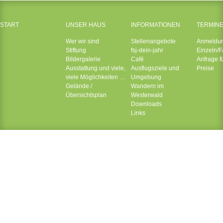
START
UNSER HAUS
INFORMATIONEN
TERMIN
Wer wir sind
Stellenangebote
Anmeldu
Stiftung
fsj-dein-jahr
Einzeln/F
Bildergalerie
Café
Anfrage f
Ausstattung und viele,
Ausflugsziele und
Preise
viele Möglichkeiten …
Umgebung
Gelände /
Wandern im
Übersichtsplan
Westerwald
Downloads
Links