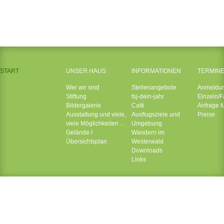
START
UNSER HAUS
INFORMATIONEN
TERMIN
Wer wir sind
Stellenangebote
Anmeldu
Stiftung
fsj-dein-jahr
Einzeln/F
Bildergalerie
Café
Anfrage f
Ausstattung und viele,
Ausflugsziele und
Preise
viele Möglichkeiten …
Umgebung
Gelände /
Wandern im
Übersichtsplan
Westerwald
Downloads
Links