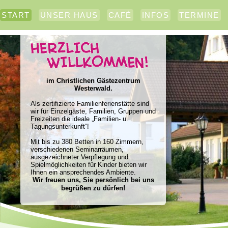
START
UNSER HAUS
CAFÉ
INFOS
TERMINE
im Christlichen Gästezentrum
Westerwald.
Als zertifizierte Familienferienstätte sind
wir für Einzelgäste, Familien, Gruppen und
Freizeiten die ideale „Familien- u.
Tagungsunterkunft“!
Mit bis zu 380 Betten in 160 Zimmern,
verschiedenen Seminarräumen,
ausgezeichneter Verpflegung und
Spielmöglichkeiten für Kinder bieten wir
Ihnen ein ansprechendes Ambiente.
Wir freuen uns, Sie persönlich bei uns
begrüßen zu dürfen!