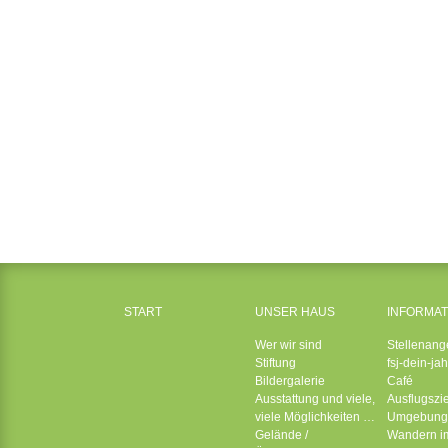
START
UNSER HAUS
INFORMAT
Wer wir sind
Stellenang
Stiftung
fsj-dein-jah
Bildergalerie
Café
Ausstattung und viele,
Ausflugszi
viele Möglichkeiten …
Umgebung
Gelände /
Wandern i