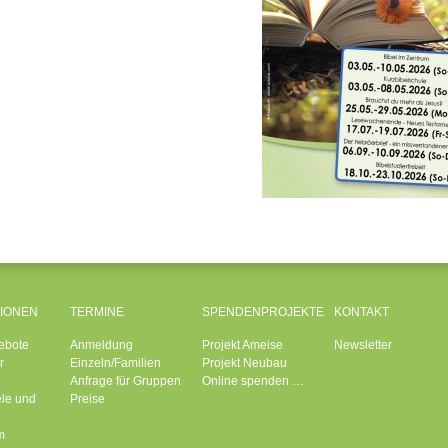
IONEN
TERMINE
SPENDENPROJEKTE
KONTAKT
ebote
Anmeldung
Projekt Ameise
Newsletter
r
Einzeln/Familien
Projekt Neubau
Anfrage für Gruppen
Online spenden …
ele und
Preise
m